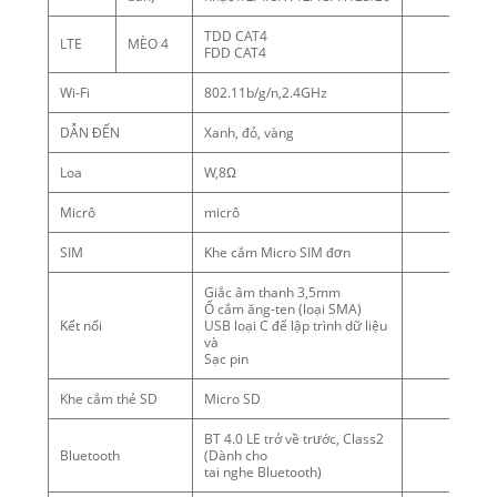
TDD CAT4
LTE
MÈO 4
FDD CAT4
Wi-Fi
802.11b/g/n,2.4GHz
DẪN ĐẾN
Xanh, đỏ, vàng
Loa
W,8Ω
Micrô
micrô
SIM
Khe cắm Micro SIM đơn
Giắc âm thanh 3,5mm
Ổ cắm ăng-ten (loại SMA)
Kết nối
USB loại C để lập trình dữ liệu
và
Sạc pin
Khe cắm thẻ SD
Micro SD
BT 4.0 LE trở về trước, Class2
Bluetooth
(Dành cho
tai nghe Bluetooth)