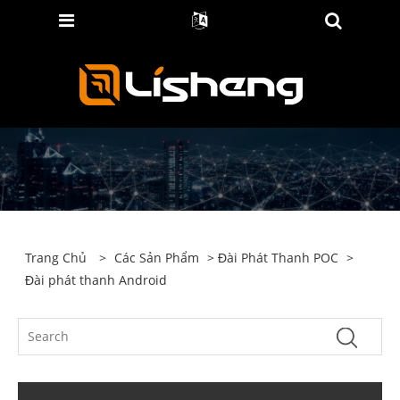
Trang Chủ
>
Các Sản Phẩm
>
Đài Phát Thanh POC
>
Đài phát thanh Android