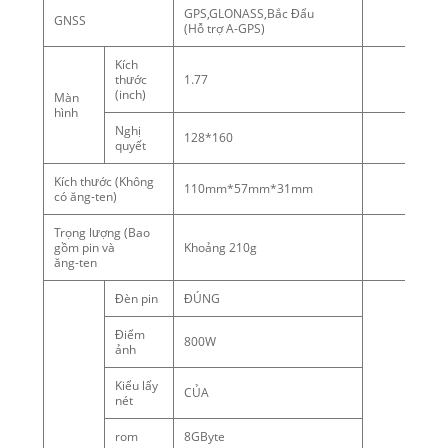
GPS,GLONASS,Bắc Đẩu
GNSS
(Hỗ trợ A-GPS)
Kích
thước
1.77
(inch)
Màn
hình
Nghị
128*160
quyết
Kích thước (Không
110mm*57mm*31mm
có ăng-ten)
Trọng lượng (Bao
gồm pin và
Khoảng 210g
ăng-ten
Đèn pin
ĐÚNG
Điểm
800W
ảnh
Kiểu lấy
CỦA
nét
rom
8GByte