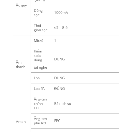
Ắc quy
Dòng
1000mA
sạc
Thời
≤5 Giờ
gian sạc
Micrô
1
Kiểm
soát
ĐÚNG
dòng
Âm
thanh
tai nghe
Loa
ĐÚNG
Loa PA
ĐÚNG
Ăng-ten
chính
Bất lịch sự
LTE
Ăng-ten
FPC
Anten
phụ trợ