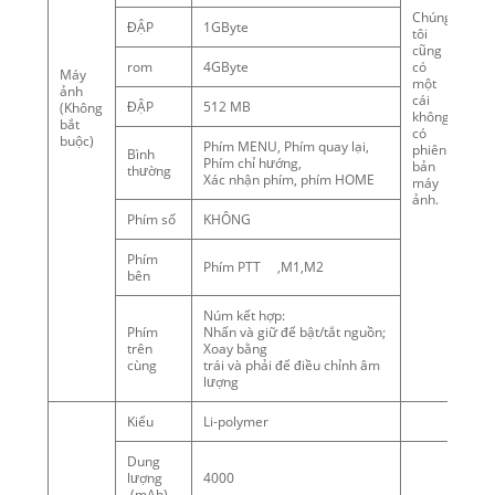
Chúng
ĐẬP
1GByte
tôi
cũng
rom
4GByte
có
Máy
một
ảnh
cái
ĐẬP
512 MB
(Không
không
bắt
có
buộc)
Phím MENU, Phím quay lại,
phiên
Bình
Phím chỉ hướng,
bản
thường
Xác nhận phím, phím HOME
máy
ảnh.
Phím số
KHÔNG
Phím
Phím PTT ,M1,M2
bên
Núm kết hợp:
Phím
Nhấn và giữ để bật/tắt nguồn;
trên
Xoay bằng
cùng
trái và phải để điều chỉnh âm
lượng
Kiểu
Li-polymer
Dung
lượng
4000
(mAh)