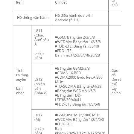
Ghi
ltem
Chi tiết
chú
Hệ điều hành dựa trên
Hệ thống vận hành
Android (5.1.1)
L811
(Châu
■GSM: Băng tần 2/3/5/8
Âu/Châu
■WCDMA: Băng tần 1/2/5/8
Á
■TDD-LTE: Băng tần 38/40
■FDD-LTE:
phiên
Ban nhạc1/2/3/5/7/8/20/28
bản)
■Băng tần GSM2/3/8
Tính
Các
■CDMA 1X BC0
thường
dải
■CDMA2000 Evdo Rev.A 800
xuyên
L813
tần có
MHz
(phiên
thể
■TD-SCDMA Băng tần34/39
ban
bản
tùy
■Băng tần WCDMA1/5/8
nhạc
Châu Á)
chỉnh
■Băng tần TDD-
LTE38/39/40/41
■FDD-LTE Băng tần 1/3/5/8
L817
■GSM: 850 MHz,1900 MHz
(Mỹ
■WCDMA: Băng tần 1/2/4/5/8
■FDD-LTE:
phiên
Ban
bản)
nhạc1/2/4/5/7/12/13/17/25/26