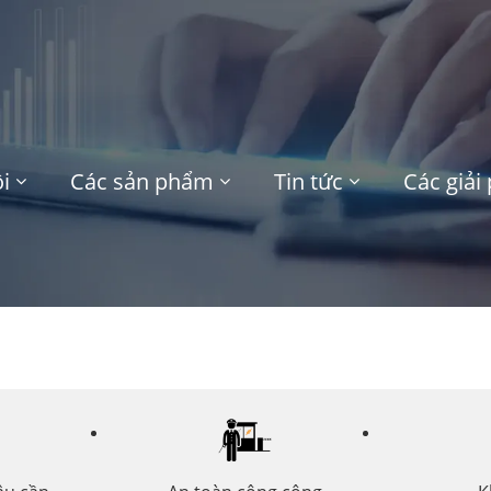
i
Các sản phẩm
Tin tức
Các giải
Vận tải và hậu cần