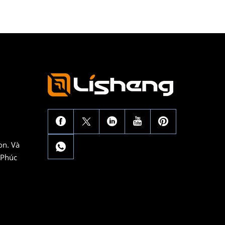
on. Và
 Phúc