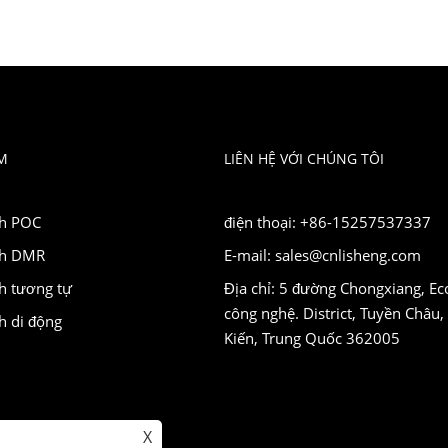
M
LIÊN HỆ VỚI CHÚNG TÔI
nh POC
điện thoại: +86-15257537337
nh DMR
E-mail: sales@cnlisheng.com
h tương tự
Địa chỉ: 5 đường Chongxiang, Ec
công nghệ. District, Tuyền Châu,
h di động
Kiến, Trung Quốc 362005
X