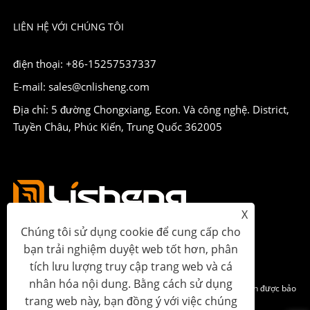
LIÊN HỆ VỚI CHÚNG TÔI
điện thoại: +86-15257537337
E-mail: sales@cnlisheng.com
Địa chỉ: 5 đường Chongxiang, Econ. Và công nghệ. District,
Tuyền Châu, Phúc Kiến, Trung Quốc 362005
X
Chúng tôi sử dụng cookie để cung cấp cho
bạn trải nghiệm duyệt web tốt hơn, phân
tích lưu lượng truy cập trang web và cá
nhân hóa nội dung. Bằng cách sử dụng
Bản quyền © 2023 Lisheng Communications Co., Ltd. Mọi quyền được bảo
trang web này, bạn đồng ý với việc chúng