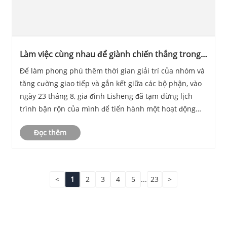
Làm việc cùng nhau để giành chiến thắng trong
tương lai! Hoạt động xây dựng và mở rộng nhóm
Để làm phong phú thêm thời gian giải trí của nhóm và
ngoài trời năm 2025 của Lisheng
tăng cường giao tiếp và gắn kết giữa các bộ phận, vào
Communications đã thành công trọn vẹn
ngày 23 tháng 8, gia đình Lisheng đã tạm dừng lịch
trình bận rộn của mình để tiến hành một hoạt động
xây dựng nhóm với chủ đề "Cùng nhau làm việc, Vượt
Đọc thêm
qua sự hoàn thiện bản thân; Đoàn kết sức ......
<
1
2
3
4
5
...
23
>