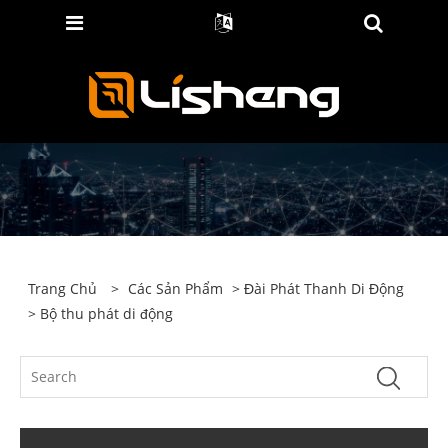
Trang Chủ
>
Các Sản Phẩm
>
Đài Phát Thanh Di Động
> Bộ thu phát di động