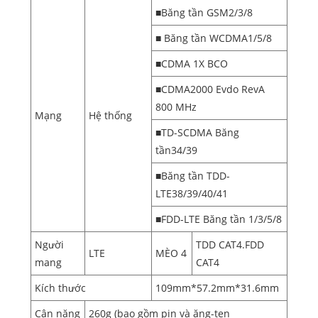
■Băng tần GSM2/3/8
■ Băng tần WCDMA1/5/8
■CDMA 1X BCO
■CDMA2000 Evdo RevA
800 MHz
Mạng
Hệ thống
■TD-SCDMA Băng
tần34/39
■Băng tần TDD-
LTE38/39/40/41
■FDD-LTE Băng tần 1/3/5/8
Người
TDD CAT4.FDD
LTE
MÈO 4
mang
CAT4
Kích thước
109mm*57.2mm*31.6mm
Cân nặng
260g (bao gồm pin và ăng-ten