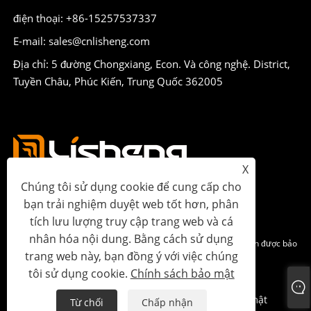
điện thoại: +86-15257537337
E-mail: sales@cnlisheng.com
Địa chỉ: 5 đường Chongxiang, Econ. Và công nghệ. District,
Tuyền Châu, Phúc Kiến, Trung Quốc 362005
X
Chúng tôi sử dụng cookie để cung cấp cho
bạn trải nghiệm duyệt web tốt hơn, phân
tích lưu lượng truy cập trang web và cá
nhân hóa nội dung. Bằng cách sử dụng
Bản quyền © 2023 Lisheng Communications Co., Ltd. Mọi quyền được bảo
trang web này, bạn đồng ý với việc chúng
lưu.
tôi sử dụng cookie.
Chính sách bảo mật
Links
Sitemap
RSS
XML
Chính sách bảo mật
Từ chối
Chấp nhận